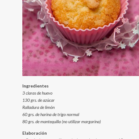
Ingredientes
3 claras de huevo
130 grs. de azúcar
Ralladura de limón
60 grs. de harina de trigo normal
80 grs. de mantequilla (no utilizar margarina)
Elaboración